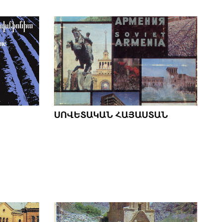
ՍՈՎԵՏԱԿԱՆ ՀԱՅԱՍՏԱՆ