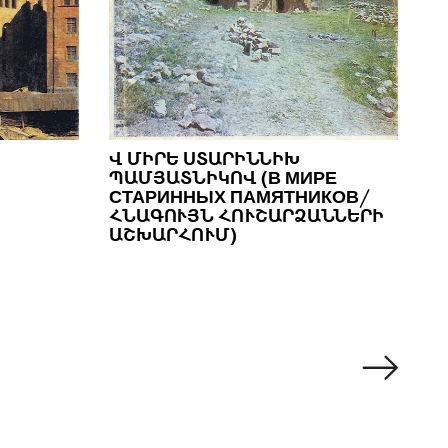
Վ ՄԻՐԵ ՍՏԱՐԻՆՆԻԽ
ՊԱՄՅԱՏՆԻԿՈՎ (В МИРЕ
СТАРИННЫХ ПАМЯТНИКОВ/
ՀՆԱԳՈՒՅՆ ՀՈՒՇԱՐՁԱՆՆԵՐԻ
ԱՇԽԱՐՀՈՒՄ)