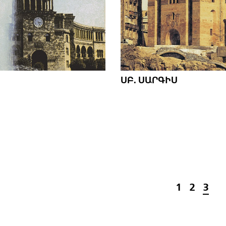
ՍԲ. ՍԱՐԳԻՍ
1
2
3