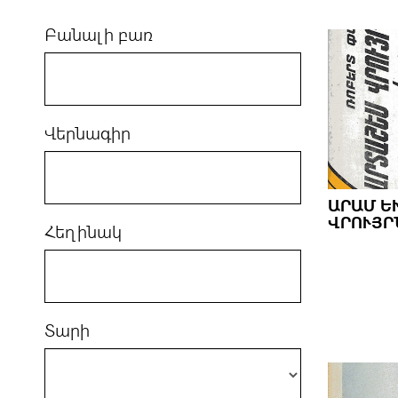
Բանալի բառ
Վերնագիր
ԱՐԱՄ ԵՒ
ՐՈՒՅՐՆ
Հեղինակ
Տարի