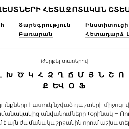
ՎԵՍՏՆԵՐԻ ՀԵՏԱԶՈՏԱԿԱՆ ՇՏԵ
հ
Տարեգրություն
Ինստիտուց
Բառարան
Հետադարձ 
Թերթել տառերով
Լ
Խ
Ծ
Կ
Հ
Ձ
Ղ
Ճ
Մ
Յ
Ն
Շ
Ո
Ք
ԵՎ
Օ
Ֆ
րդյունքները հատուկ նշված դաշտերի միջո
անակակից անվանումները (օրինակ – Ռուս
մ է այն ժամանակաշրջանին որում աշխատե