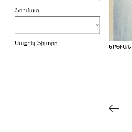
Ֆորմատ
Մաքրել ֆիլտրը
ԵՐԵՒԱՆ