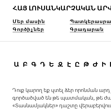
ՀԱՅ ԼՈՒՍԱՆԿԱՐՉԱԿԱՆ ԱՐ
Մեր մասին
Պատկերասրա
Գործիչներ
Գրադարան
Ա
Բ
Գ
Դ
Ե
Զ
Է
Ը
Թ
Ժ
Ի
Դուք կարող եք զտել ձեր որոնման ա
գործածված են թե պատմական, թե ժամ
«Տասնամյակներ» դաշտը վերաբերվու