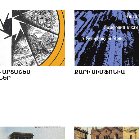
 ԱՐՏԱՇԵՍ Վ
ՔԱՐԻ ՍԻՄՖՈՆԻԱ
ԵՐ