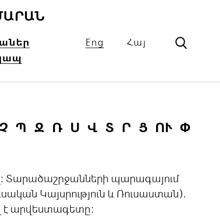
ՄԱՐԱՆ
իաներ
Eng
Հայ
կապ
Չ
Պ
Ջ
Ռ
Ս
Վ
Տ
Ր
Ց
ՈՒ
Փ
ցով: Տարածաշրջանների պարագայում
ական Կայսրություն և Ռուսաստան).
լ է արվեստագետը: