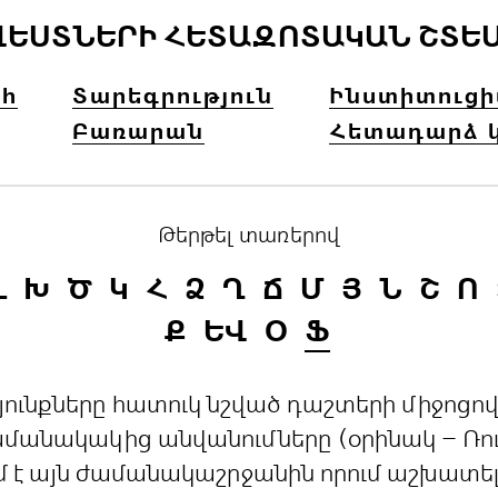
ՎԵՍՏՆԵՐԻ ՀԵՏԱԶՈՏԱԿԱՆ ՇՏԵ
հ
Տարեգրություն
Ինստիտուց
Բառարան
Հետադարձ 
Թերթել տառերով
Լ
Խ
Ծ
Կ
Հ
Ձ
Ղ
Ճ
Մ
Յ
Ն
Շ
Ո
Ք
ԵՎ
Օ
Ֆ
րդյունքները հատուկ նշված դաշտերի միջո
անակակից անվանումները (օրինակ – Ռուս
մ է այն ժամանակաշրջանին որում աշխատե