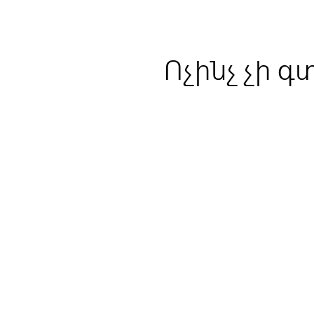
Ոչինչ չի գ