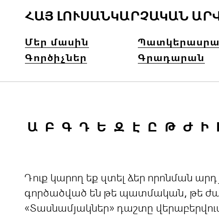
ՀԱՅ ԼՈՒՍԱՆԿԱՐՉԱԿԱՆ ԱՐ
Մեր մասին
Պատկերասրա
Գործիչներ
Գրադարան
Ա
Բ
Գ
Դ
Ե
Զ
Է
Ը
Թ
Ժ
Ի
Դուք կարող եք զտել ձեր որոնման ա
գործածված են թե պատմական, թե ժամ
«Տասնամյակներ» դաշտը վերաբերվու