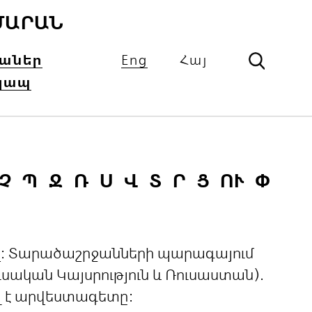
ՄԱՐԱՆ
իաներ
Eng
Հայ
կապ
Չ
Պ
Ջ
Ռ
Ս
Վ
Տ
Ր
Ց
ՈՒ
Փ
ցով: Տարածաշրջանների պարագայում
ական Կայսրություն և Ռուսաստան).
լ է արվեստագետը: