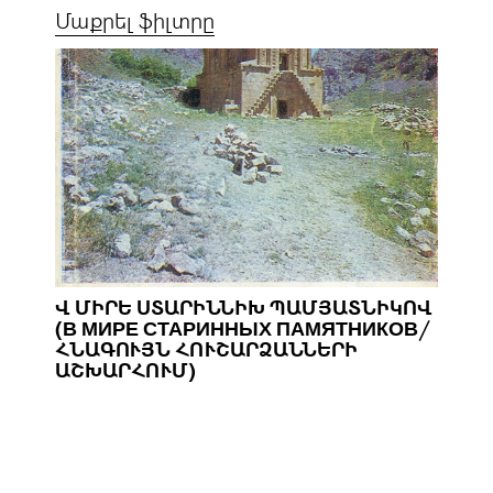
Մաքրել ֆիլտրը
Վ ՄԻՐԵ ՍՏԱՐԻՆՆԻԽ ՊԱՄՅԱՏՆԻԿՈՎ
(В МИРЕ СТАРИННЫХ ПАМЯТНИКОВ/
ՀՆԱԳՈՒՅՆ ՀՈՒՇԱՐՁԱՆՆԵՐԻ
ԱՇԽԱՐՀՈՒՄ)