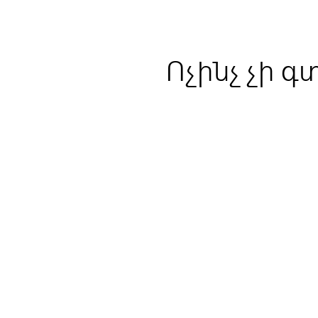
Ոչինչ չի գ