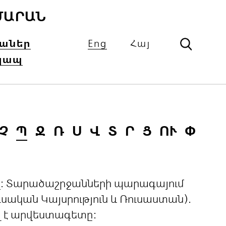
ՄԱՐԱՆ
իաներ
Eng
Հայ
կապ
Չ
Պ
Ջ
Ռ
Ս
Վ
Տ
Ր
Ց
ՈՒ
Փ
ցով: Տարածաշրջանների պարագայում
ական Կայսրություն և Ռուսաստան).
լ է արվեստագետը: