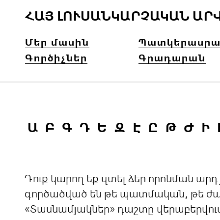
ՀԱՅ ԼՈՒՍԱՆԿԱՐՉԱԿԱՆ ԱՐ
Մեր մասին
Պատկերասրա
Գործիչներ
Գրադարան
Ա
Բ
Գ
Դ
Ե
Զ
Է
Ը
Թ
Ժ
Ի
Դուք կարող եք զտել ձեր որոնման ա
գործածված են թե պատմական, թե ժամ
«Տասնամյակներ» դաշտը վերաբերվու