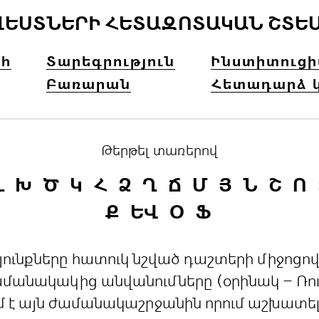
ՎԵՍՏՆԵՐԻ ՀԵՏԱԶՈՏԱԿԱՆ ՇՏԵ
հ
Տարեգրություն
Ինստիտուց
Բառարան
Հետադարձ 
Թերթել տառերով
Լ
Խ
Ծ
Կ
Հ
Ձ
Ղ
Ճ
Մ
Յ
Ն
Շ
Ո
Ք
ԵՎ
Օ
Ֆ
րդյունքները հատուկ նշված դաշտերի միջո
անակակից անվանումները (օրինակ – Ռուս
մ է այն ժամանակաշրջանին որում աշխատե